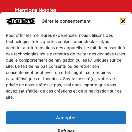
Mentions légales
Gérer le consentement
Politique de confidentialité
Pour offrir les meilleures expériences, nous utilisons des
CGV
technologies telles que les cookies pour stocker et/ou
accéder aux informations des appareils. Le fait de consentir à
Mon compte
ces technologies nous permettra de traiter des données telles
que le comportement de navigation ou les ID uniques sur ce
Mon Panier
site. Le fait de ne pas consentir ou de retirer son
consentement peut avoir un effet négatif sur certaines
caractéristiques et fonctions. Soyez rassuré(e), votre vie
Vous souhaitez être tenu(e) aux parfums des
privée ne nous intéresse pas, seul nous importe que vous
soyez satisfait(e) de ces créations et de la navigation sur ce
dernières parutions, idées ou humeurs des
site.
Prestigieux Établissements FRiCHTRE ?
Inscrivez-vous à notre gazette électronique
et soyez au fait de tout.
Accepter
Refuser