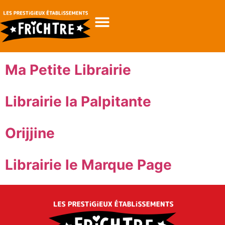
Ma Petite Librairie
Librairie la Palpitante
Orijjine
Librairie le Marque Page