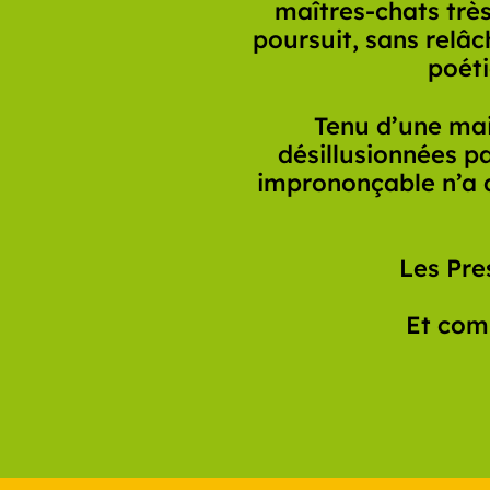
maîtres-chats très
poursuit, sans relâc
poéti
Tenu d’une mai
désillusionnées p
imprononçable n’a de
Les Pre
Et comm