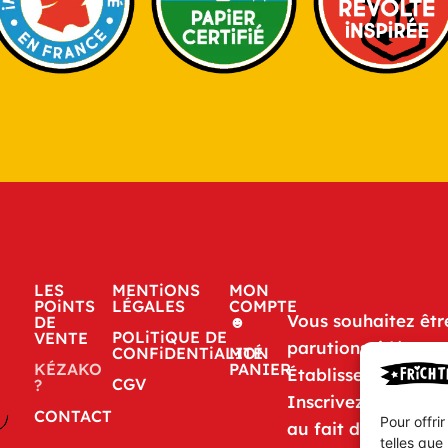
LES
MENTiONS
MON
POiNTS
LÉGALES
COMPTE
Vous souhaitez êtr
DE
☻
POLiTiQUE DE
VENTE
parutions, idées o
CONFiDENTiALITÉ
MON
KÉZAKO
PANIER
Établissements FR
CGV
?
Inscrivez-vous à n
CONTACT
Pour offri
au fait de tout.
telles que