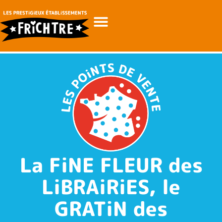
La FiNE FLEUR des
LiBRAiRiES, le
GRATiN des