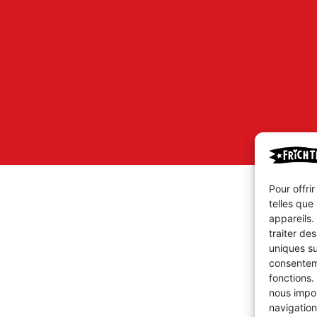
Pour offri
telles que
appareils.
traiter de
uniques su
consenteme
fonctions.
nous impor
navigation