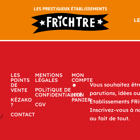
LE
LES
MENTiONS
MON
POiNTS
LÉGALES
COMPTE
Vous souhaitez êtr
DE
☻
POLiTiQUE DE
VENTE
parutions, idées o
CONFiDENTiALITÉ
MON
KÉZAKO
PANIER
Établissements FR
CGV
?
Inscrivez-vous à n
CONTACT
au fait de tout.