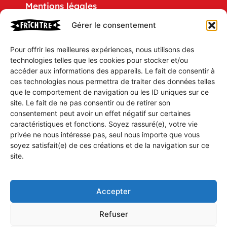
Mentions légales
Gérer le consentement
Politique de confidentialité
Pour offrir les meilleures expériences, nous utilisons des
CGV
technologies telles que les cookies pour stocker et/ou
accéder aux informations des appareils. Le fait de consentir à
Mon compte
ces technologies nous permettra de traiter des données telles
que le comportement de navigation ou les ID uniques sur ce
Mon Panier
site. Le fait de ne pas consentir ou de retirer son
consentement peut avoir un effet négatif sur certaines
caractéristiques et fonctions. Soyez rassuré(e), votre vie
Vous souhaitez être tenu(e) aux parfums des
privée ne nous intéresse pas, seul nous importe que vous
soyez satisfait(e) de ces créations et de la navigation sur ce
dernières parutions, idées ou humeurs des
site.
Prestigieux Établissements FRiCHTRE ?
Inscrivez-vous à notre gazette électronique
et soyez au fait de tout.
Accepter
Refuser