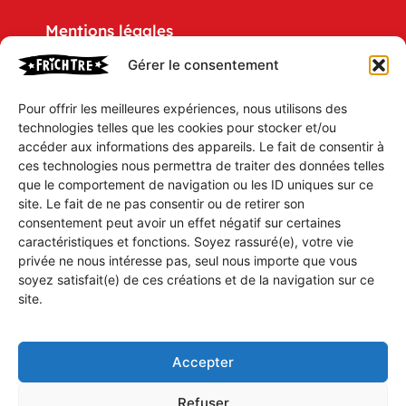
Mentions légales
Gérer le consentement
Politique de confidentialité
Pour offrir les meilleures expériences, nous utilisons des
CGV
technologies telles que les cookies pour stocker et/ou
accéder aux informations des appareils. Le fait de consentir à
Mon compte
ces technologies nous permettra de traiter des données telles
que le comportement de navigation ou les ID uniques sur ce
Mon Panier
site. Le fait de ne pas consentir ou de retirer son
consentement peut avoir un effet négatif sur certaines
caractéristiques et fonctions. Soyez rassuré(e), votre vie
Vous souhaitez être tenu(e) aux parfums des
privée ne nous intéresse pas, seul nous importe que vous
soyez satisfait(e) de ces créations et de la navigation sur ce
dernières parutions, idées ou humeurs des
site.
Prestigieux Établissements FRiCHTRE ?
Inscrivez-vous à notre gazette électronique
et soyez au fait de tout.
Accepter
Refuser