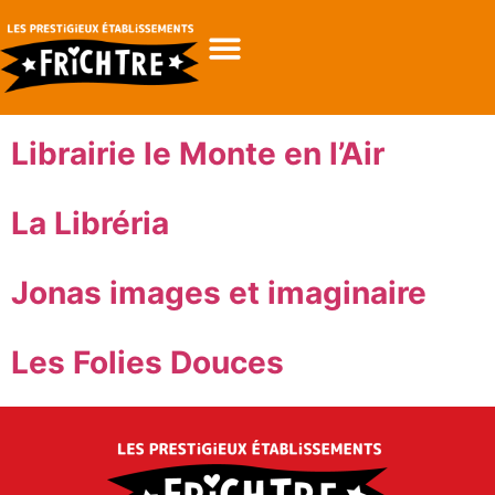
Librairie le Monte en l’Air
La Libréria
Jonas images et imaginaire
Les Folies Douces