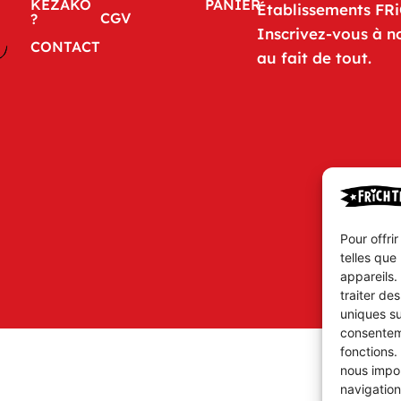
KÉZAKO
PANIER
Établissements FR
CGV
?
Inscrivez-vous à n
CONTACT
au fait de tout.
Pour offri
telles que
appareils.
traiter de
uniques su
consenteme
fonctions.
nous impor
navigation