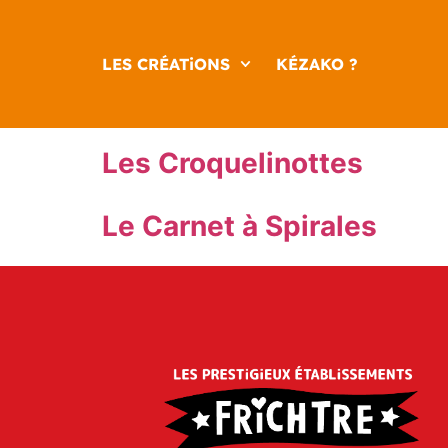
LES CRÉATiONS
KÉZAKO ?
Les Croquelinottes
Le Carnet à Spirales