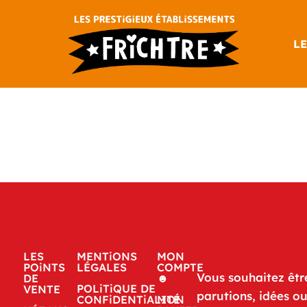
LE
LES
MENTiONS
MON
POiNTS
LÉGALES
COMPTE
Vous souhaitez êtr
DE
☻
POLiTiQUE DE
VENTE
parutions, idées o
CONFiDENTiALITÉ
MON