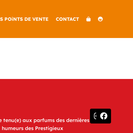
S POiNTS DE VENTE
CONTACT
e tenu(e) aux parfums des dernières
u humeurs des Prestigieux