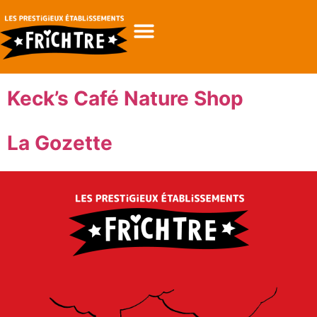
Keck’s Café Nature Shop
La Gozette