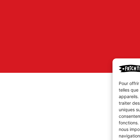
Pour offri
telles que
appareils.
traiter de
uniques su
consenteme
fonctions.
nous impor
navigation