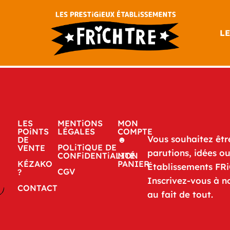
LE
LES
MENTiONS
MON
POiNTS
LÉGALES
COMPTE
Vous souhaitez êtr
DE
☻
POLiTiQUE DE
VENTE
parutions, idées o
CONFiDENTiALITÉ
MON
KÉZAKO
PANIER
Établissements FR
CGV
?
Inscrivez-vous à n
CONTACT
au fait de tout.