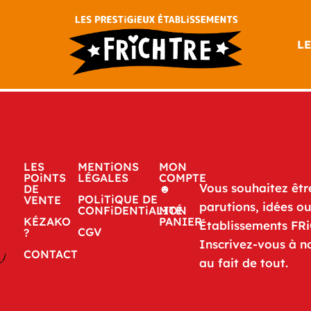
LE
LES
MENTiONS
MON
POiNTS
LÉGALES
COMPTE
Vous souhaitez êtr
DE
☻
POLiTiQUE DE
VENTE
parutions, idées o
CONFiDENTiALITÉ
MON
KÉZAKO
PANIER
Établissements FR
CGV
?
Inscrivez-vous à n
CONTACT
au fait de tout.