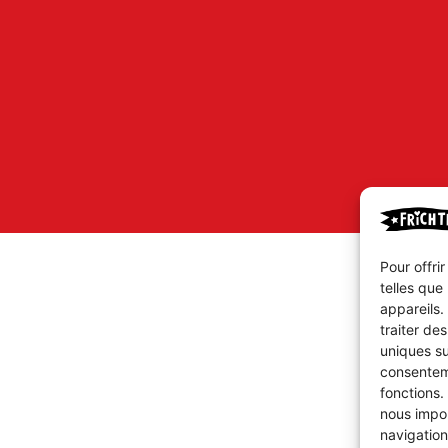
Pour offri
telles que
appareils.
traiter de
uniques su
consenteme
fonctions.
nous impor
navigation