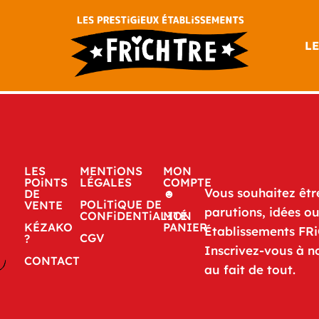
LE
LES
MENTiONS
MON
POiNTS
LÉGALES
COMPTE
Vous souhaitez êtr
DE
☻
POLiTiQUE DE
VENTE
parutions, idées o
CONFiDENTiALITÉ
MON
KÉZAKO
PANIER
Établissements FR
CGV
?
Inscrivez-vous à n
CONTACT
au fait de tout.