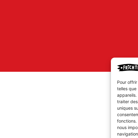
Pour offri
telles que
appareils.
traiter de
uniques su
consenteme
fonctions.
nous impor
navigation