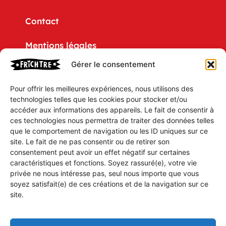
Contact
Mentions légales
Gérer le consentement
Politique de confidentialité
Pour offrir les meilleures expériences, nous utilisons des
CGV
technologies telles que les cookies pour stocker et/ou
accéder aux informations des appareils. Le fait de consentir à
Mon compte
ces technologies nous permettra de traiter des données telles
que le comportement de navigation ou les ID uniques sur ce
Mon Panier
site. Le fait de ne pas consentir ou de retirer son
consentement peut avoir un effet négatif sur certaines
caractéristiques et fonctions. Soyez rassuré(e), votre vie
Vous souhaitez être tenu(e) aux parfums des
privée ne nous intéresse pas, seul nous importe que vous
soyez satisfait(e) de ces créations et de la navigation sur ce
dernières parutions, idées ou humeurs des
site.
Prestigieux Établissements FRiCHTRE ?
Inscrivez-vous à notre gazette électronique