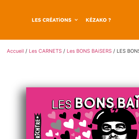
LES CRÉATiONS
KÉZAKO ?
Accueil
/
Les CARNETS
/
Les BONS BAiSERS
/ LES BONS