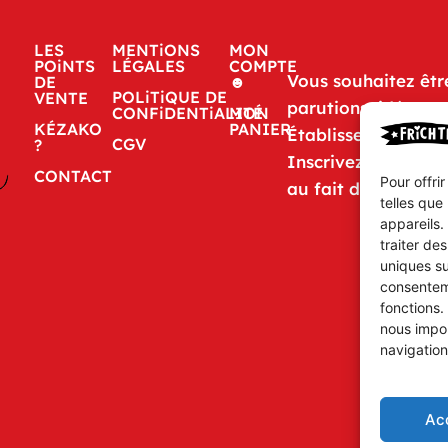
LES
MENTiONS
MON
POiNTS
LÉGALES
COMPTE
Vous souhaitez êtr
DE
☻
POLiTiQUE DE
VENTE
parutions, idées o
CONFiDENTiALITÉ
MON
KÉZAKO
PANIER
Établissements FR
CGV
?
Inscrivez-vous à n
CONTACT
Pour offri
au fait de tout.
telles que
appareils.
traiter de
uniques su
consenteme
fonctions.
nous impor
navigation
Ac