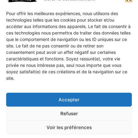
Politique de confidentialité
Pour offrir les meilleures expériences, nous utilisons des
CGV
technologies telles que les cookies pour stocker et/ou
accéder aux informations des appareils. Le fait de consentir à
Mon compte
ces technologies nous permettra de traiter des données telles
que le comportement de navigation ou les ID uniques sur ce
Mon Panier
site. Le fait de ne pas consentir ou de retirer son
consentement peut avoir un effet négatif sur certaines
caractéristiques et fonctions. Soyez rassuré(e), votre vie
Vous souhaitez être tenu(e) aux parfums des
privée ne nous intéresse pas, seul nous importe que vous
soyez satisfait(e) de ces créations et de la navigation sur ce
dernières parutions, idées ou humeurs des
site.
Prestigieux Établissements FRiCHTRE ?
Inscrivez-vous à notre gazette électronique
et soyez au fait de tout.
Accepter
Refuser
Voir les préférences