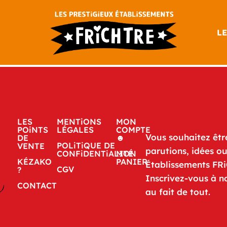
LE
LES
MENTiONS
MON
POiNTS
LÉGALES
COMPTE
Vous souhaitez êtr
DE
☻
POLiTiQUE DE
VENTE
parutions, idées o
CONFiDENTiALITÉ
MON
KÉZAKO
PANIER
Établissements FR
CGV
?
Inscrivez-vous à n
CONTACT
au fait de tout.