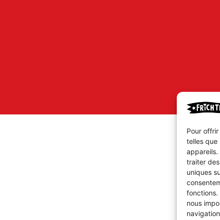
Pour offri
telles que
appareils.
traiter de
uniques su
consenteme
fonctions.
nous impor
navigation