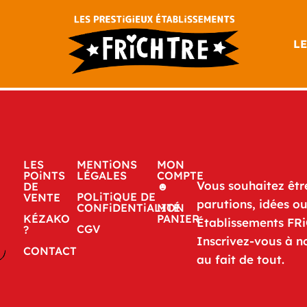
LE
LES
MENTiONS
MON
POiNTS
LÉGALES
COMPTE
Vous souhaitez êtr
DE
☻
POLiTiQUE DE
VENTE
parutions, idées o
CONFiDENTiALITÉ
MON
KÉZAKO
PANIER
Établissements FR
CGV
?
Inscrivez-vous à n
CONTACT
au fait de tout.