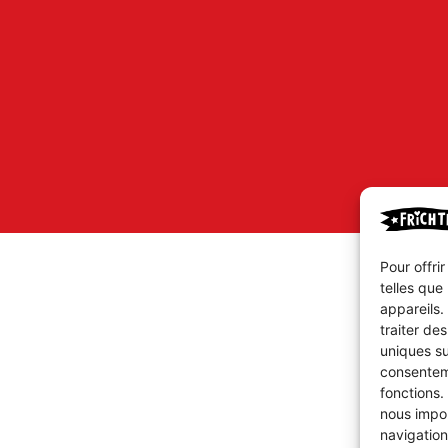
Pour offri
telles que
appareils.
traiter de
uniques su
consenteme
fonctions.
nous impor
navigation