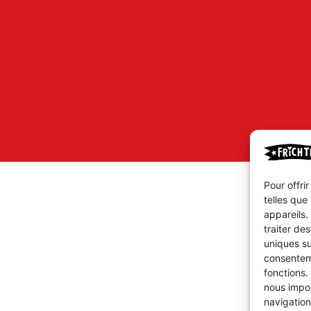
Pour offri
telles que
appareils.
traiter de
uniques su
consenteme
fonctions.
nous impor
navigation