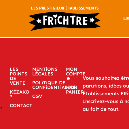
LE
LES
MENTiONS
MON
POiNTS
LÉGALES
COMPTE
Vous souhaitez êtr
DE
☻
POLiTiQUE DE
VENTE
parutions, idées o
CONFiDENTiALITÉ
MON
KÉZAKO
PANIER
Établissements FR
CGV
?
Inscrivez-vous à n
CONTACT
au fait de tout.