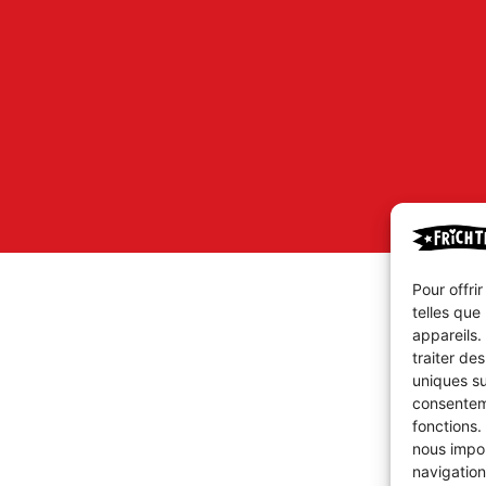
Pour offri
telles que
appareils.
traiter de
uniques su
consenteme
fonctions.
nous impor
navigation