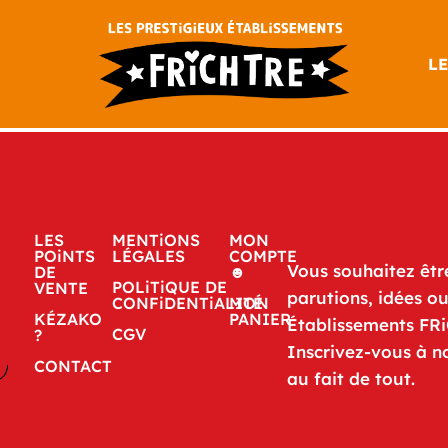
LE
LES
MENTiONS
MON
POiNTS
LÉGALES
COMPTE
Vous souhaitez êtr
DE
☻
POLiTiQUE DE
VENTE
parutions, idées o
CONFiDENTiALITÉ
MON
KÉZAKO
PANIER
Établissements FR
CGV
?
Inscrivez-vous à n
CONTACT
au fait de tout.